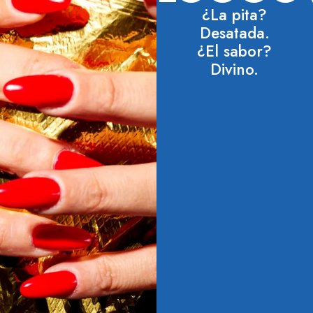
EEEEKE
¿La pita?
Desatada.
Elaborado
¿El sabor?
con los
Divino.
ingredientes
más frescos.