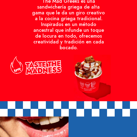
The Mad Greeks es una
sandwichería griega de alta
gama que le da un giro creativo
a la cocina griega tradicional.
Inspirados en un método
ancestral que infunde un toque
de locura en todo, ofrecemos
creatividad y tradición en cada
bocado.